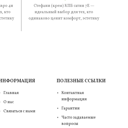
Евро 4н
Стефани (крем) КПБ сатин 7Е —
Беверл
, кто
идеальный выбор для тех, кто
Евро 4н
стетику
одинаково ценит комфорт, эстетику
кто 
ве
и практичность. В составе —
эс
ИНФОРМАЦИЯ
ПОЛЕЗНЫЕ ССЫЛКИ
Главная
Контактная
информация
О нас
Гарантии
Связаться с нами
Часто задаваемые
вопросы