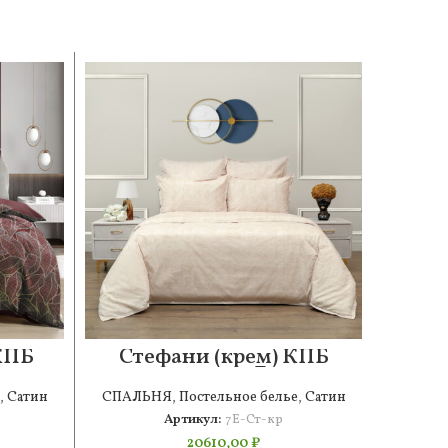
КПБ
Стефани (крем) КПБ
Беве
сатин 7Е
КП
,
Сатин
СПАЛЬНЯ
,
Постельное белье
,
Сатин
СПАЛ
Артикул:
7Е-Ст-кр
20610,00
₽