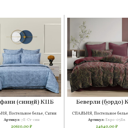
фани (синий) КПБ
Беверли (бордо) 
сатин 7Е
сатин Евро 4н
ЬНЯ
,
Постельное белье
,
Сатин
СПАЛЬНЯ
,
Постельное белье
Артикул:
7Е-Ст-син
Артикул:
Евро-05Бв
20610,00
₽
24640,00
₽