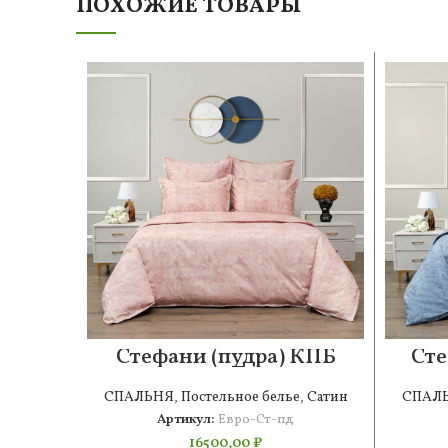
ПОХОЖИЕ ТОВАРЫ
Стефани (пудра) КПБ
Сте
сатин Евро
СПАЛЬНЯ
,
Постельное белье
,
Сатин
СПАЛ
Артикул:
Евро-Ст-пд
16500,00
₽