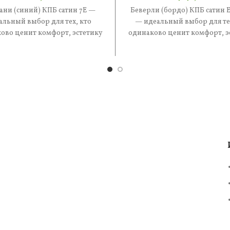
ани (синий) КПБ сатин 7Е —
Беверли (бордо) КПБ сатин 
альный выбор для тех, кто
— идеальный выбор для тех
ово ценит комфорт, эстетику
одинаково ценит комфорт, э
практичность. В составе —
и практичность. В соста