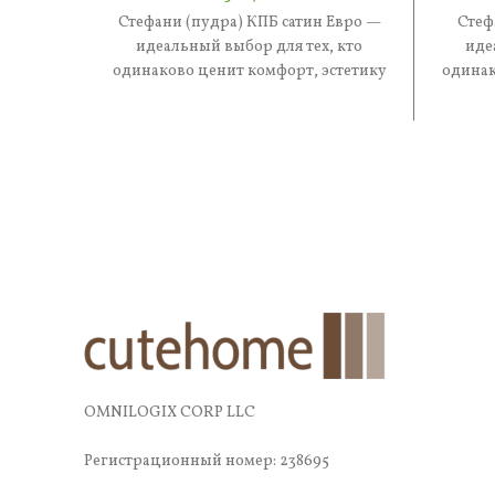
Стефани (пудра) КПБ сатин Евро —
Стеф
идеальный выбор для тех, кто
иде
одинаково ценит комфорт, эстетику
одинак
и практичность. В составе —
и 
OMNILOGIX CORP LLC
Регистрационный номер: 238695