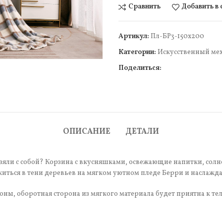
Сравнить
Добавить в
Артикул:
Пл-БР3-150х200
Категории:
Искусcтвенный ме
Поделиться:
чить
ОПИСАНИЕ
ДЕТАЛИ
взяли с собой? Корзина с вкусняшками, освежающие напитки, солне
житься в тени деревьев на мягком уютном пледе Берри и наслажд
оны, оборотная сторона из мягкого материала будет приятна к те