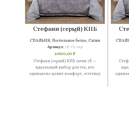
Стефани (серый) КПБ
Сте
сатин 7Е
СПАЛЬНЯ
,
Постельное белье
,
Сатин
СПАЛ
Артикул:
7Е-Ст-сер
20610,00
₽
Стефани (серый) КПБ сатин 7Е —
Стеф
идеальный выбор для тех, кто
иде
одинаково ценит комфорт, эстетику
одинак
и практичность. В составе —
и 