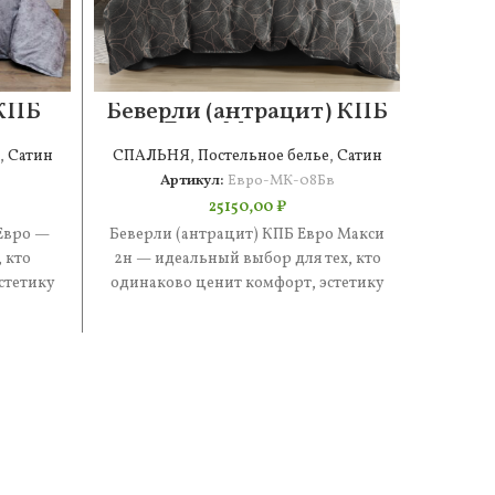
 КПБ
Беверли (антрацит) КПБ
Сте
Евро Макси 2н
,
Сатин
СПАЛЬНЯ
,
Постельное белье
,
Сатин
СПАЛ
Артикул:
Евро-МК-08Бв
25150,00
₽
Евро —
Беверли (антрацит) КПБ Евро Макси
Стефан
 кто
2н — идеальный выбор для тех, кто
иде
стетику
одинаково ценит комфорт, эстетику
одинак
е —
и практичность. В составе
и п