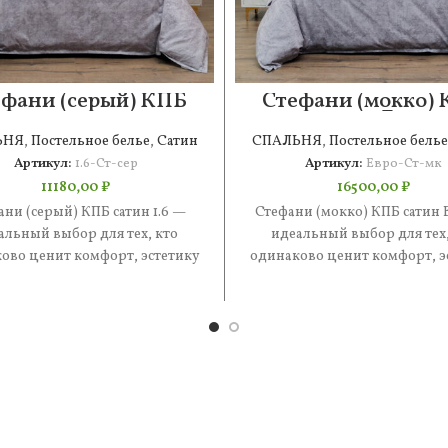
фани (серый) КПБ
Стефани (мокко)
сатин 1.6
сатин Евро
ЬНЯ
,
Постельное белье
,
Сатин
СПАЛЬНЯ
,
Постельное белье
Артикул:
1.6-Ст-сер
Артикул:
Евро-Ст-мк
11180,00
₽
16500,00
₽
ани (серый) КПБ сатин 1.6 —
Стефани (мокко) КПБ сатин 
альный выбор для тех, кто
идеальный выбор для тех,
ово ценит комфорт, эстетику
одинаково ценит комфорт, э
практичность. В составе —
и практичность. В состав