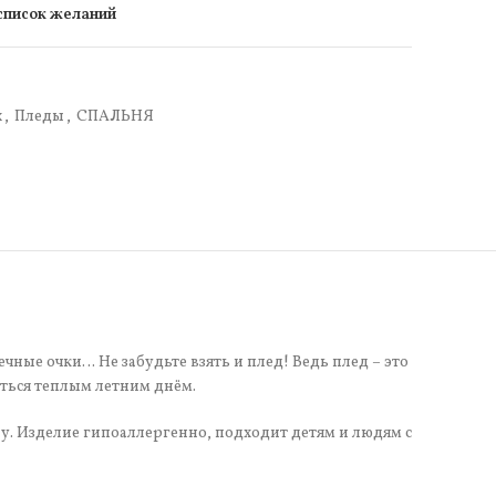
 список желаний
х
,
Пледы
,
СПАЛЬНЯ
чные очки… Не забудьте взять и плед! Ведь плед – это
аться теплым летним днём.
лу. Изделие гипоаллергенно, подходит детям и людям с