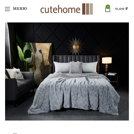
0
МЕНЮ
0,00
₽