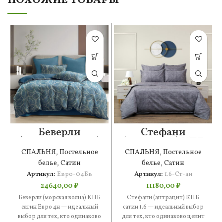
ПОХОЖИЕ ТОВАРЫ
Беверли
Стефани
(морская волна)
(антрацит) КПБ
КПБ сатин Евро
сатин 1.6
СПАЛЬНЯ
,
Постельное
СПАЛЬНЯ
,
Постельное
4н
белье
,
Сатин
белье
,
Сатин
Артикул:
Евро-04Бв
Артикул:
1.6-Ст-ан
24640,00
₽
11180,00
₽
Беверли (морская волна) КПБ
Стефани (антрацит) КПБ
сатин Евро 4н — идеальный
сатин 1.6 — идеальный выбор
выбор для тех, кто одинаково
для тех, кто одинаково ценит