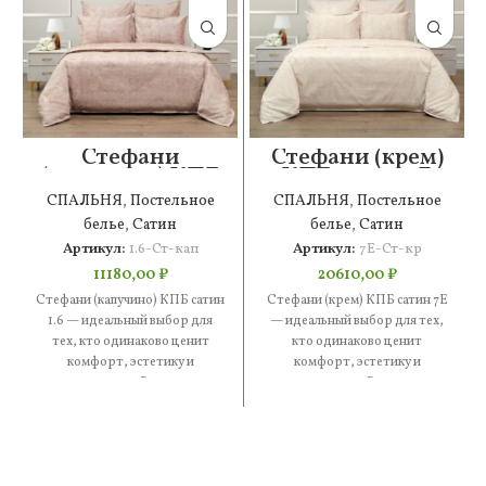
Стефани
Стефани (крем)
(капучино) КПБ
КПБ сатин 7Е
сатин 1.6
СПАЛЬНЯ
,
Постельное
СПАЛЬНЯ
,
Постельное
белье
,
Сатин
белье
,
Сатин
Артикул:
1.6-Ст-кап
Артикул:
7Е-Ст-кр
11180,00
₽
20610,00
₽
Стефани (капучино) КПБ сатин
Стефани (крем) КПБ сатин 7Е
1.6 — идеальный выбор для
— идеальный выбор для тех,
тех, кто одинаково ценит
кто одинаково ценит
комфорт, эстетику и
комфорт, эстетику и
практичность. В составе —
практичность. В составе —