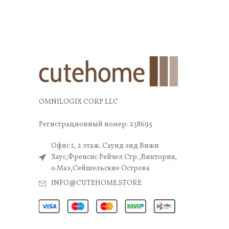
OMNILOGIX CORP LLC
Регистрационный номер: 238695
Офис 1, 2 этаж. Саунд энд Вижн
Хаус,Френсис Рейчел Стр.,Виктория,
о.Маэ,Сейшельские Острова
INFO@CUTEHOME.STORE