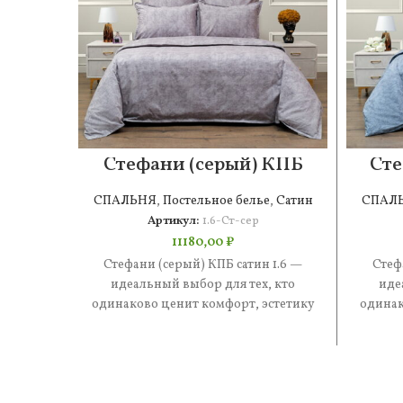
Стефани (серый) КПБ
Сте
сатин 1.6
СПАЛЬНЯ
,
Постельное белье
,
Сатин
СПАЛ
Артикул:
1.6-Ст-сер
11180,00
₽
Стефани (серый) КПБ сатин 1.6 —
Стеф
идеальный выбор для тех, кто
иде
одинаково ценит комфорт, эстетику
одинак
и практичность. В составе —
и 