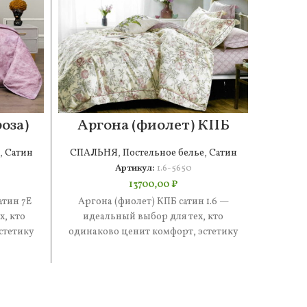
оза)
Аргона (фиолет) КПБ
Ст
сатин 1.6
,
Сатин
СПАЛЬНЯ
,
Постельное белье
,
Сатин
СПАЛ
Артикул:
1.6-5650
13700,00
₽
атин 7Е
Аргона (фиолет) КПБ сатин 1.6 —
Стефан
, кто
идеальный выбор для тех, кто
иде
стетику
одинаково ценит комфорт, эстетику
одинак
ве
и практичность. В составе —
и п