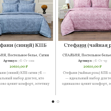
фани (синий) КПБ
Стефани (чайная р
сатин 7Е
КПБ сатин 7Е
ЬНЯ
,
Постельное белье
,
Сатин
СПАЛЬНЯ
,
Постельное белье
Артикул:
7Е-Ст-син
Артикул:
7Е-Ст-чр
20610,00
₽
20610,00
₽
ани (синий) КПБ сатин 7Е —
Стефани (чайная роза) КПБ с
альный выбор для тех, кто
— идеальный выбор для тех
ово ценит комфорт, эстетику
одинаково ценит комфорт, э
практичность. В составе —
и практичность. В соста