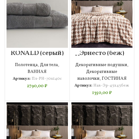
RONALD (серый)
Эрнесто (беж)
70х140
Наволочка 45х45
Полотенце
Полотенца
,
Для тела
,
Декоративные подушки
,
ВАННАЯ
Декоративные
Артикул:
Пл-РН-70х140с
наволочки
,
ГОСТИНАЯ
Артикул:
Нав-Эр-45х45беж
2790,00
₽
1350,00
₽