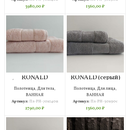
3980,00
₽
1360,00
₽
RONALD
RONALD (серый)
(персик) 70х140
50х90
Полотенце
Полотенце
Полотенца
,
Для тела
,
Полотенца
,
Для лица
,
ВАННАЯ
ВАННАЯ
Артикул:
Пл-РН-70х140п
Артикул:
Пл-РН-50х90с
2790,00
₽
1360,00
₽