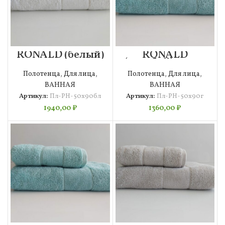
RONALD (белый)
RONALD
50х90
(голубой) 50х90
Полотенце
Полотенце
Полотенца
,
Для лица
,
Полотенца
,
Для лица
,
ВАННАЯ
ВАННАЯ
Артикул:
Пл-РН-50х90бл
Артикул:
Пл-РН-50х90г
1940,00
₽
1360,00
₽