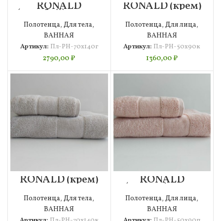
RONALD
RONALD (крем)
(голубой) 70х140
50х90
Полотенце
Полотенце
Полотенца
,
Для тела
,
Полотенца
,
Для лица
,
ВАННАЯ
ВАННАЯ
Артикул:
Пл-РН-70х140г
Артикул:
Пл-РН-50х90к
2790,00
₽
1360,00
₽
RONALD (крем)
RONALD
70х140
(персик) 50х90
Полотенце
Полотенце
Полотенца
,
Для тела
,
Полотенца
,
Для лица
,
ВАННАЯ
ВАННАЯ
Артикул:
Пл-РН-70х140к
Артикул:
Пл-РН-50х90п