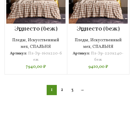
Эрнесто (беж)
Эрнесто (беж)
Покрывало
Покрывало
160х220
220х240
Пледы
,
Искусcтвенный
Пледы
,
Искусcтвенный
мех
,
СПАЛЬНЯ
мех
,
СПАЛЬНЯ
Артикул:
Пл-Эр-160х220-б
Артикул:
Пл-Эр-220х240-
еж
беж
7940,00
₽
9410,00
₽
1
2
3
→