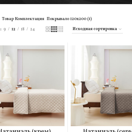
Товар Комплектация
Покрывало 120х200 (1)
ь
9
12
18
24
Натаниэль (крем)
Натаниэль (сер