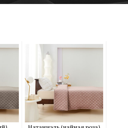
ый)
Натаниэль (чайная роза)