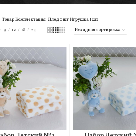
Товар Комплектация
Плед 1 шт Игрушка 1 шт
ь
9
12
18
24
абор Детский №2
Набор Детский