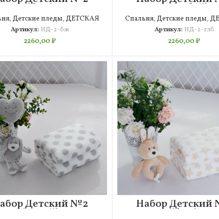
(беж)
(голубой)
ьня
,
Детские пледы
,
ДЕТСКАЯ
Спальня
,
Детские пледы
,
Д
Артикул:
НД-2-бж
Артикул:
НД-2-глб
2260,00
₽
2260,00
₽
абор Детский №2
Набор Детский
(серый)
(беж)