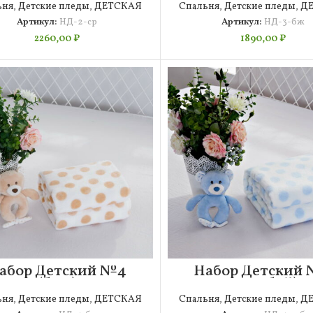
ьня
,
Детские пледы
,
ДЕТСКАЯ
Спальня
,
Детские пледы
,
Д
Артикул:
НД-2-ср
Артикул:
НД-3-бж
2260,00
₽
1890,00
₽
абор Детский №4
Набор Детский
(беж)
(голубой)
ьня
,
Детские пледы
,
ДЕТСКАЯ
Спальня
,
Детские пледы
,
Д