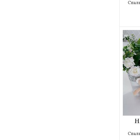
Спал
Н
Спал