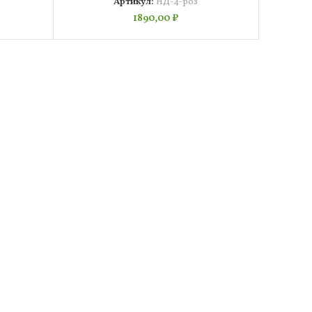
Артикул:
НД-4-роз
1890,00
₽