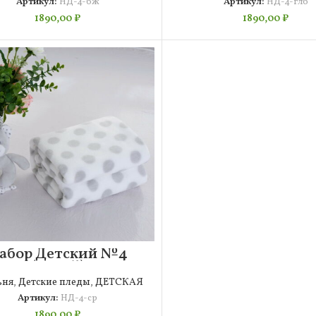
Артикул:
НД-4-бж
Артикул:
НД-4-глб
1890,00
₽
1890,00
₽
абор Детский №4
(серый)
ьня
,
Детские пледы
,
ДЕТСКАЯ
Артикул:
НД-4-ср
1890,00
₽