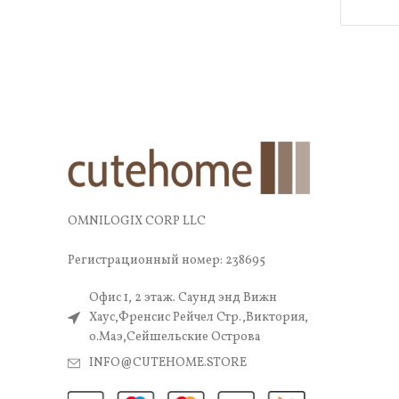
OMNILOGIX CORP LLC
Регистрационный номер: 238695
Офис 1, 2 этаж. Саунд энд Вижн
Хаус,Френсис Рейчел Стр.,Виктория,
о.Маэ,Сейшельские Острова
INFO@CUTEHOME.STORE