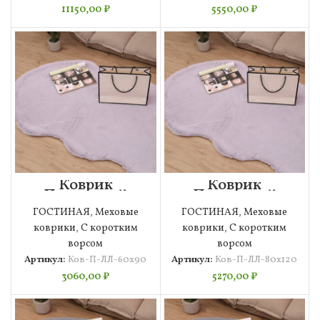
11150,00
₽
5550,00
₽
Коврик
Коврик
Плюшевый
Плюшевый
(лиловый) 60х90
(лиловый)
ГОСТИНАЯ
,
Меховые
ГОСТИНАЯ
,
Меховые
80х120
коврики
,
С коротким
коврики
,
С коротким
ворсом
ворсом
Артикул:
Ков-П-ЛЛ-60х90
Артикул:
Ков-П-ЛЛ-80х120
3060,00
₽
5270,00
₽