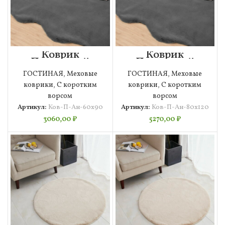
Коврик
Коврик
Плюшевый
Плюшевый
(антрацит)
(антрацит)
ГОСТИНАЯ
,
Меховые
ГОСТИНАЯ
,
Меховые
60х90
80х120
коврики
,
С коротким
коврики
,
С коротким
ворсом
ворсом
Артикул:
Ков-П-Ан-60х90
Артикул:
Ков-П-Ан-80х120
3060,00
₽
5270,00
₽