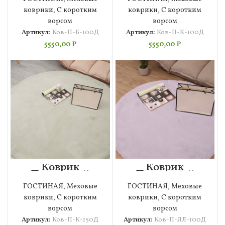
коврики
,
С коротким
коврики
,
С коротким
ворсом
ворсом
Артикул:
Ков-П-Б-100Д
Артикул:
Ков-П-К-100Д
5550,00
₽
5550,00
₽
Коврик
Коврик
Плюшевый
Плюшевый
(крем) 150х150
(лиловый)
ГОСТИНАЯ
,
Меховые
ГОСТИНАЯ
,
Меховые
100х100
коврики
,
С коротким
коврики
,
С коротким
ворсом
ворсом
Артикул:
Ков-П-К-150Д
Артикул:
Ков-П-ЛЛ-100Д