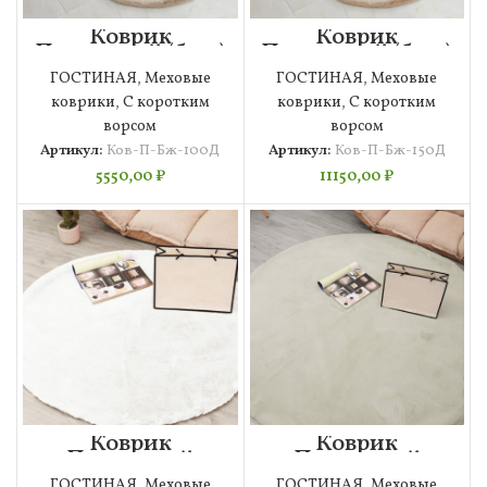
Коврик
Коврик
Плюшевый (беж)
Плюшевый (беж)
100х100
150х150
ГОСТИНАЯ
,
Меховые
ГОСТИНАЯ
,
Меховые
коврики
,
С коротким
коврики
,
С коротким
ворсом
ворсом
Артикул:
Ков-П-Бж-100Д
Артикул:
Ков-П-Бж-150Д
5550,00
₽
11150,00
₽
Коврик
Коврик
Плюшевый
Плюшевый
(белый) 100х100
(крем) 100х100
ГОСТИНАЯ
,
Меховые
ГОСТИНАЯ
,
Меховые