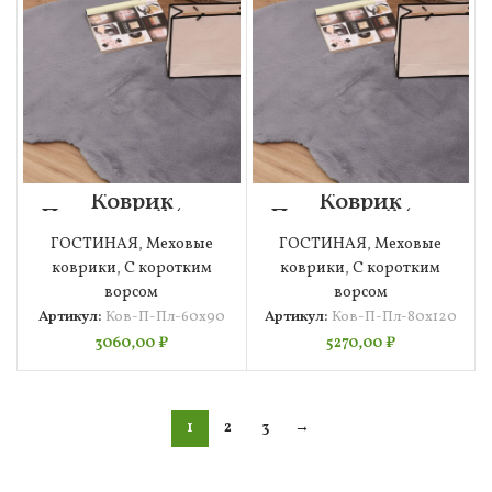
Коврик
Коврик
Плюшевый (пеп
Плюшевый (пеп
лиловый) 60х90
лиловый) 80х120
ГОСТИНАЯ
,
Меховые
ГОСТИНАЯ
,
Меховые
коврики
,
С коротким
коврики
,
С коротким
ворсом
ворсом
Артикул:
Ков-П-Пл-60х90
Артикул:
Ков-П-Пл-80х120
3060,00
₽
5270,00
₽
1
2
3
→